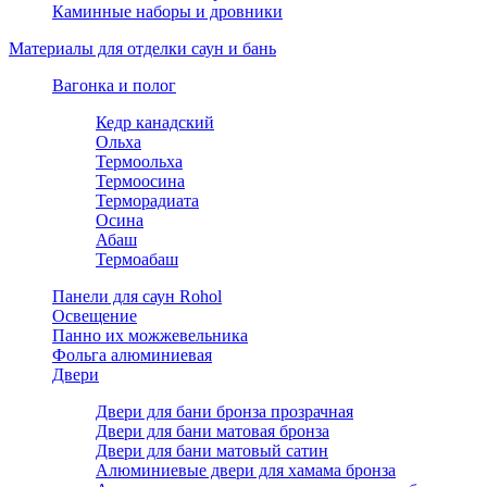
Каминные наборы и дровники
Материалы для отделки саун и бань
Вагонка и полог
Кедр канадский
Ольха
Термоольха
Термоосина
Терморадиата
Осина
Абаш
Термоабаш
Панели для саун Rohol
Освещение
Панно их можжевельника
Фольга алюминиевая
Двери
Двери для бани бронза прозрачная
Двери для бани матовая бронза
Двери для бани матовый сатин
Алюминиевые двери для хамама бронза