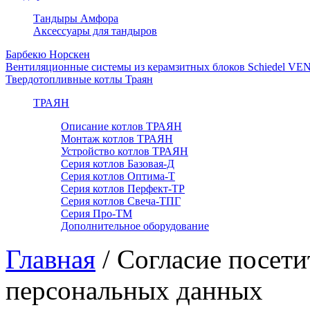
Тандыры Амфора
Аксессуары для тандыров
Барбекю Норскен
Вентиляционные системы из керамзитных блоков Schiedel VE
Твердотопливные котлы Траян
ТРАЯН
Описание котлов ТРАЯН
Монтаж котлов ТРАЯН
Устройство котлов ТРАЯН
Серия котлов Базовая-Д
Серия котлов Оптима-Т
Серия котлов Перфект-ТР
Серия котлов Свеча-ТПГ
Серия Про-ТМ
Дополнительное оборудование
Главная
/
Согласие посети
персональных данных