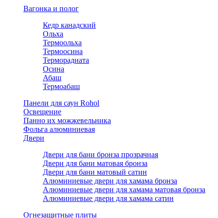
Вагонка и полог
Кедр канадский
Ольха
Термоольха
Термоосина
Терморадиата
Осина
Абаш
Термоабаш
Панели для саун Rohol
Освещение
Панно их можжевельника
Фольга алюминиевая
Двери
Двери для бани бронза прозрачная
Двери для бани матовая бронза
Двери для бани матовый сатин
Алюминиевые двери для хамама бронза
Алюминиевые двери для хамама матовая бронза
Алюминиевые двери для хамама сатин
Огнезащитные плиты