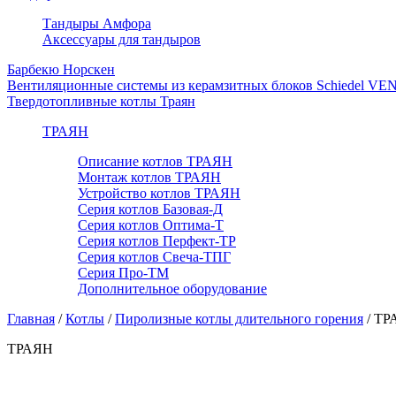
Тандыры Амфора
Аксессуары для тандыров
Барбекю Норскен
Вентиляционные системы из керамзитных блоков Schiedel VE
Твердотопливные котлы Траян
ТРАЯН
Описание котлов ТРАЯН
Монтаж котлов ТРАЯН
Устройство котлов ТРАЯН
Серия котлов Базовая-Д
Серия котлов Оптима-Т
Серия котлов Перфект-ТР
Серия котлов Свеча-ТПГ
Серия Про-ТМ
Дополнительное оборудование
Главная
/
Котлы
/
Пиролизные котлы длительного горения
/
ТР
ТРАЯН