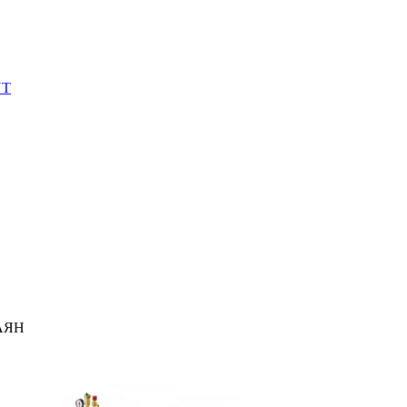
NT
АЯН