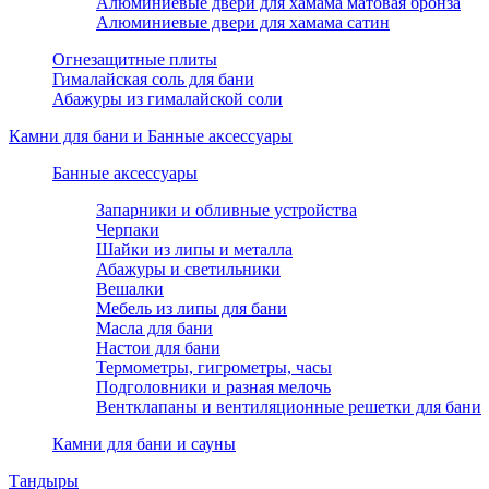
Алюминиевые двери для хамама матовая бронза
Алюминиевые двери для хамама сатин
Огнезащитные плиты
Гималайская соль для бани
Абажуры из гималайской соли
Камни для бани и Банные аксессуары
Банные аксессуары
Запарники и обливные устройства
Черпаки
Шайки из липы и металла
Абажуры и светильники
Вешалки
Мебель из липы для бани
Масла для бани
Настои для бани
Термометры, гигрометры, часы
Подголовники и разная мелочь
Вентклапаны и вентиляционные решетки для бани
Камни для бани и сауны
Тандыры