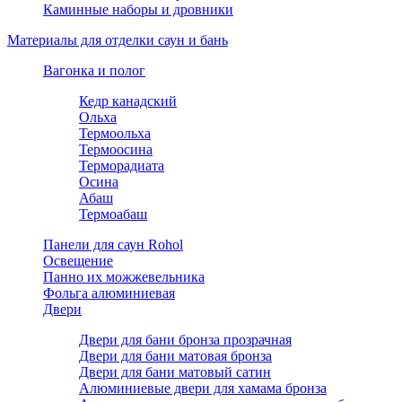
Каминные наборы и дровники
Материалы для отделки саун и бань
Вагонка и полог
Кедр канадский
Ольха
Термоольха
Термоосина
Терморадиата
Осина
Абаш
Термоабаш
Панели для саун Rohol
Освещение
Панно их можжевельника
Фольга алюминиевая
Двери
Двери для бани бронза прозрачная
Двери для бани матовая бронза
Двери для бани матовый сатин
Алюминиевые двери для хамама бронза