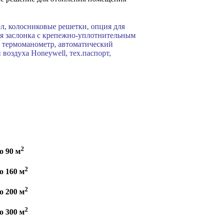
л, колосниковые решетки, опция для
я заслонка с крепежно-уплотнительным
, термоманометр, автоматический
 воздуха Honeywell, тех.паспорт,
2
о 90 м
2
о 160 м
2
о 200 м
2
о 300 м