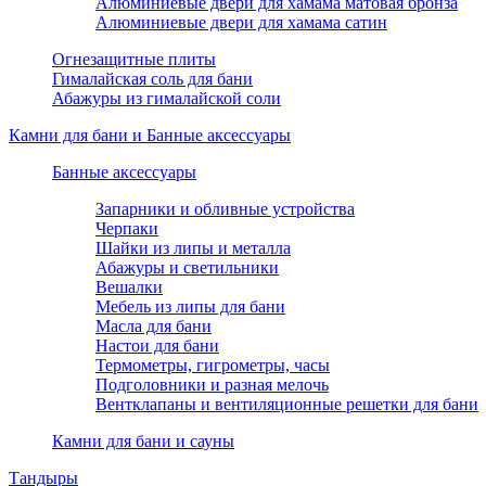
Алюминиевые двери для хамама матовая бронза
Алюминиевые двери для хамама сатин
Огнезащитные плиты
Гималайская соль для бани
Абажуры из гималайской соли
Камни для бани и Банные аксессуары
Банные аксессуары
Запарники и обливные устройства
Черпаки
Шайки из липы и металла
Абажуры и светильники
Вешалки
Мебель из липы для бани
Масла для бани
Настои для бани
Термометры, гигрометры, часы
Подголовники и разная мелочь
Вентклапаны и вентиляционные решетки для бани
Камни для бани и сауны
Тандыры