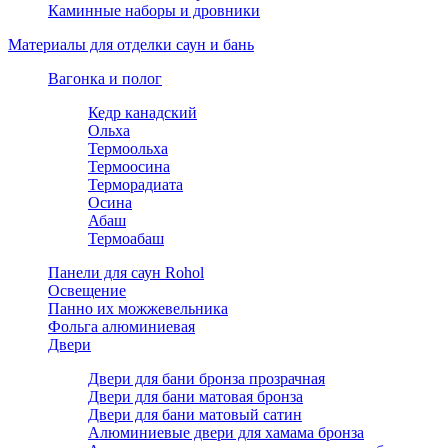
Каминные наборы и дровники
Материалы для отделки саун и бань
Вагонка и полог
Кедр канадский
Ольха
Термоольха
Термоосина
Терморадиата
Осина
Абаш
Термоабаш
Панели для саун Rohol
Освещение
Панно их можжевельника
Фольга алюминиевая
Двери
Двери для бани бронза прозрачная
Двери для бани матовая бронза
Двери для бани матовый сатин
Алюминиевые двери для хамама бронза