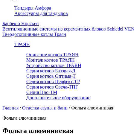
Тандыры Амфора
Аксессуары для тандыров
Барбекю Норскен
Вентиляционные системы из керамзитных блоков Schiedel VE
Твердотопливные котлы Траян
ТРАЯН
Описание котлов ТРАЯН
Монтаж котлов ТРАЯН
Устройство котлов ТРАЯН
Серия котлов Базовая-Д
Серия котлов Оптима-Т
Серия котлов Перфект-ТР
Серия котлов Свеча-ТПГ
Серия Про-ТМ
Дополнительное оборудование
Главная
/
Отделка сауны и бани
/
Фольга алюминивая
Фольга алюминиевая
Фольга алюминиевая