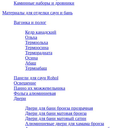
Каминные наборы и дровники
Материалы для отделки саун и бань
Вагонка и полог
Кедр канадский
Ольха
Термоольха
Термоосина
Терморадиата
Осина
Абаш
Термоабаш
Панели для саун Rohol
Освещение
Панно их можжевельника
Фольга алюминиевая
Двери
Двери для бани бронза прозрачная
Двери для бани матовая бронза
Двери для бани матовый сатин
Алюминиевые двери для хамама бронза