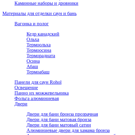
Каминные наборы и дровники
Материалы для отделки саун и бань
Вагонка и полог
Кедр канадский
Ольха
Термоольха
Термоосина
Терморадиата
Осина
Абаш
Термоабаш
Панели для саун Rohol
Освещение
Панно их можжевельника
Фольга алюминиевая
Двери
Двери для бани бронза прозрачная
Двери для бани матовая бронза
Двери для бани матовый сатин
Алюминиевые двери для хамама бронза