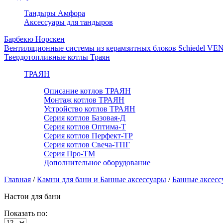
Тандыры Амфора
Аксессуары для тандыров
Барбекю Норскен
Вентиляционные системы из керамзитных блоков Schiedel VE
Твердотопливные котлы Траян
ТРАЯН
Описание котлов ТРАЯН
Монтаж котлов ТРАЯН
Устройство котлов ТРАЯН
Серия котлов Базовая-Д
Серия котлов Оптима-Т
Серия котлов Перфект-ТР
Серия котлов Свеча-ТПГ
Серия Про-ТМ
Дополнительное оборудование
Главная
/
Камни для бани и Банные аксессуары
/
Банные аксесс
Настои для бани
Показать по: