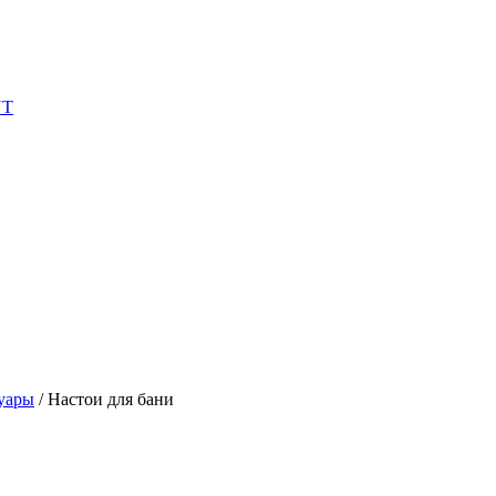
NT
уары
/
Настои для бани