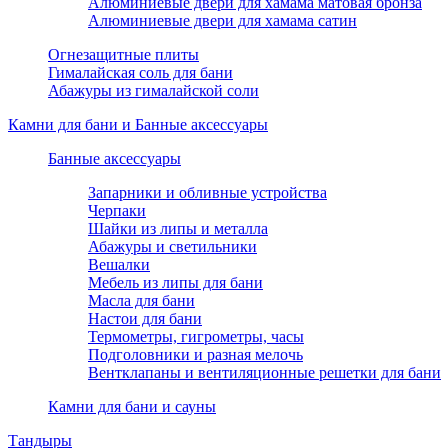
Алюминиевые двери для хамама матовая бронза
Алюминиевые двери для хамама сатин
Огнезащитные плиты
Гималайская соль для бани
Абажуры из гималайской соли
Камни для бани и Банные аксессуары
Банные аксессуары
Запарники и обливные устройства
Черпаки
Шайки из липы и металла
Абажуры и светильники
Вешалки
Мебель из липы для бани
Масла для бани
Настои для бани
Термометры, гигрометры, часы
Подголовники и разная мелочь
Вентклапаны и вентиляционные решетки для бани
Камни для бани и сауны
Тандыры